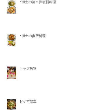
K博士の第２弾復習料理
K博士の復習料理
キッズ教室
おかず教室