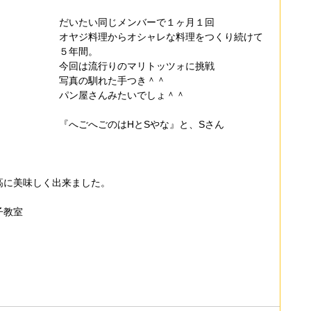
だいたい同じメンバーで１ヶ月１回
オヤジ料理からオシャレな料理をつくり続けて
５年間。
今回は流行りのマリトッツォに挑戦
写真の馴れた手つき＾＾
パン屋さんみたいでしょ＾＾
『へごへごのはHとSやな』と、Sさん
高に美味しく出来ました。
子教室