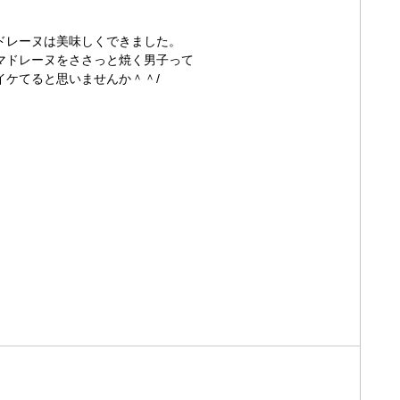
ドレーヌは美味しくできました。
マドレーヌをささっと焼く男子って
イケてると思いませんか＾＾/