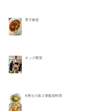
男子教室
キッズ教室
K博士の第２弾復習料理