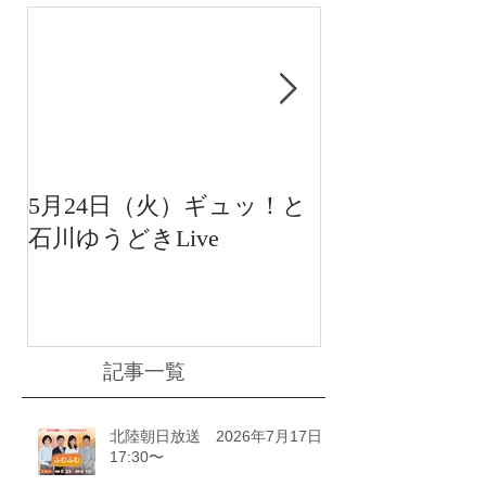
5月24日（火）ギュッ！と
12月22日（水
石川ゆうどきLive
送 15:42〜
川ゆうどきLiv
記事一覧
北陸朝日放送 2026年7月17日
17:30〜