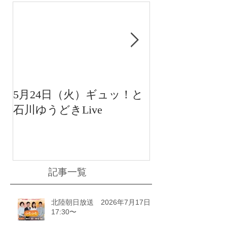
5月24日（火）ギュッ！と
12月22日（水
石川ゆうどきLive
送 15:42〜
川ゆうどきLiv
記事一覧
北陸朝日放送 2026年7月17日
17:30〜