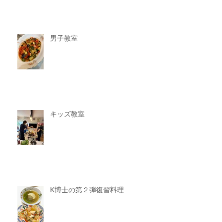
男子教室
キッズ教室
K博士の第２弾復習料理