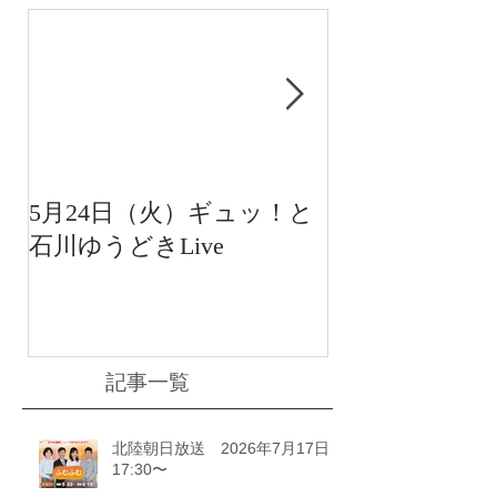
5月24日（火）ギュッ！と
12月22日（水
石川ゆうどきLive
送 15:42〜
川ゆうどきLiv
記事一覧
北陸朝日放送 2026年7月17日
17:30〜