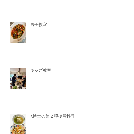
男子教室
キッズ教室
K博士の第２弾復習料理