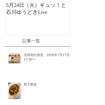
5月24日（火）ギュッ！と
12月22日（水
石川ゆうどきLive
送 15:42〜
川ゆうどきLiv
記事一覧
北陸朝日放送 2026年7月17日
17:30〜
男子教室