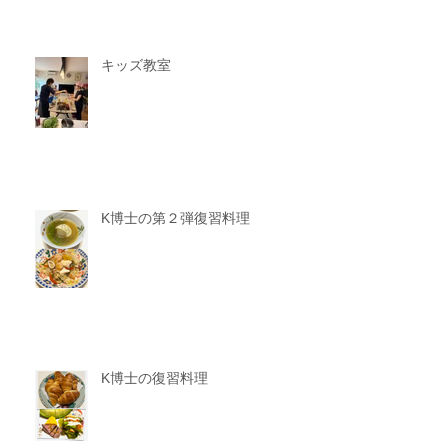
キッズ教室
K博士の第２弾復習料理
K博士の復習料理