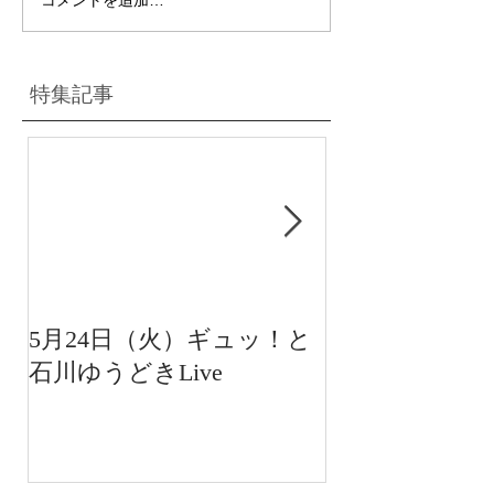
特集記事
5月24日（火）ギュッ！と
12月22日（水
石川ゆうどきLive
送 15:42〜
川ゆうどきLiv