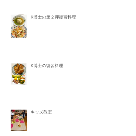
K博士の第２弾復習料理
K博士の復習料理
キッズ教室