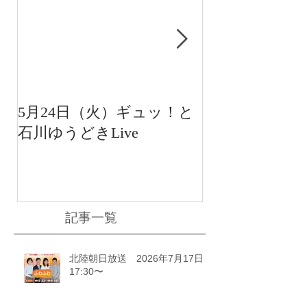
5月24日（火）ギュッ！と
12月22日（水
石川ゆうどきLive
送 15:42〜
川ゆうどきLiv
記事一覧
北陸朝日放送 2026年7月17日
17:30〜