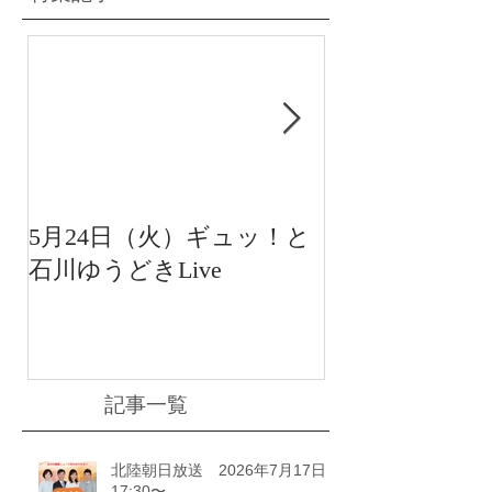
5月24日（火）ギュッ！と
12月22日（水
石川ゆうどきLive
送 15:42〜
川ゆうどきLiv
記事一覧
北陸朝日放送 2026年7月17日
17:30〜