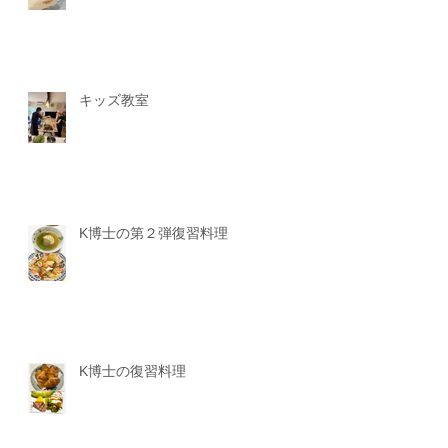
キッズ教室
K博士の第２弾復習料理
K博士の復習料理