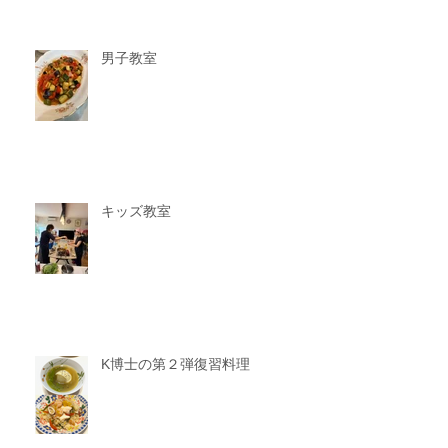
男子教室
キッズ教室
K博士の第２弾復習料理