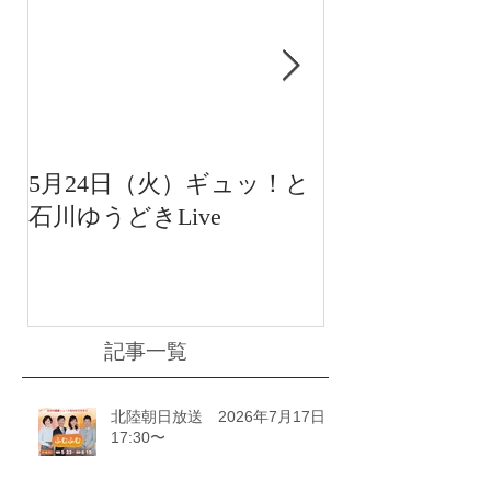
5月24日（火）ギュッ！と
12月22日（水
石川ゆうどきLive
送 15:42〜
川ゆうどきLiv
記事一覧
北陸朝日放送 2026年7月17日
17:30〜