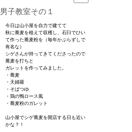
男子教室その１
今日は山小屋を自力で建てて
秋に蕎麦を植えて収穫し、石臼でひい
て作った蕎麦粉を（毎年かぶらずしで
有名な）
シゲさんが持ってきてくださったので
蕎麦を打ちと
ガレットを作ってみました。
・蕎麦
・天婦羅
・そばつゆ
・鶏の鴨ロース風
・蕎麦粉のガレット
山小屋でシゲ蕎麦を開店する日も近い
かな？！