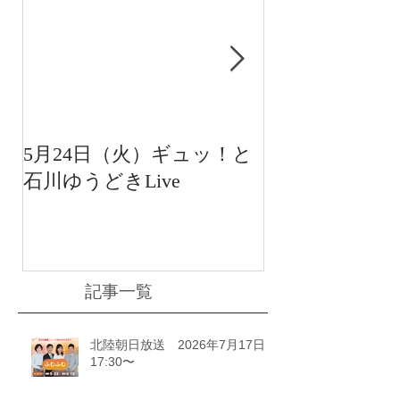
5月24日（火）ギュッ！と
12月22日（水
石川ゆうどきLive
送 15:42〜
川ゆうどきLiv
記事一覧
北陸朝日放送 2026年7月17日
17:30〜