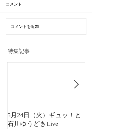
コメント
コメントを追加…
特集記事
5月24日（火）ギュッ！と
12月22日（水
石川ゆうどきLive
送 15:42〜