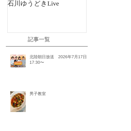
石川ゆうどきLive
送 15:42〜
川ゆうどきLiv
記事一覧
北陸朝日放送 2026年7月17日
17:30〜
男子教室