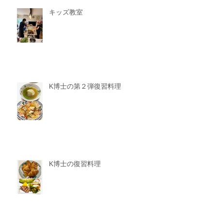
キッズ教室
K博士の第２弾復習料理
K博士の復習料理