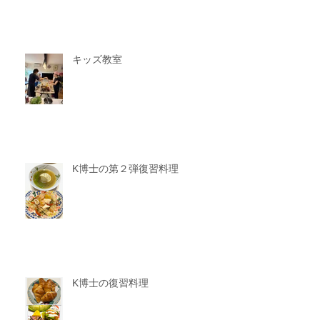
キッズ教室
K博士の第２弾復習料理
K博士の復習料理