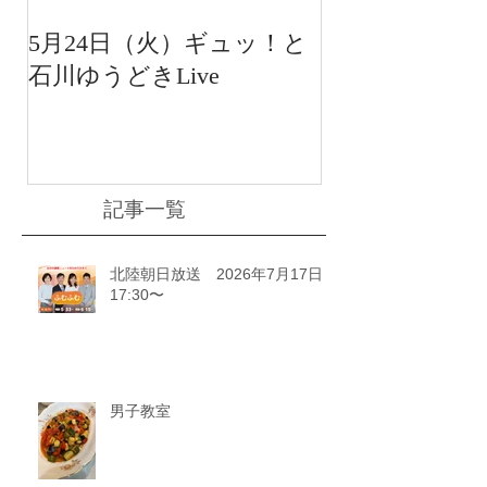
5月24日（火）ギュッ！と
12月22日（水
石川ゆうどきLive
送 15:42〜
川ゆうどきLiv
記事一覧
北陸朝日放送 2026年7月17日
17:30〜
男子教室