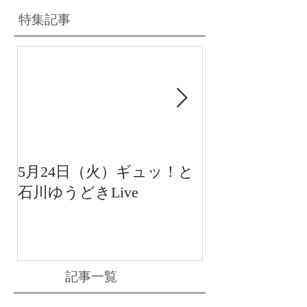
特集記事
5月24日（火）ギュッ！と
12月22日（水
石川ゆうどきLive
送 15:42〜
川ゆうどきLiv
記事一覧