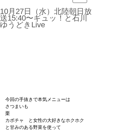
10月27日（水）北陸朝日放
送15:40〜ギュッ！と石川
ゆうどきLive
今回の手抜きで本気メニューは　
さつまいも　
栗　
カボチャ　と女性の大好きなホクホク
と甘みのある野菜を使って