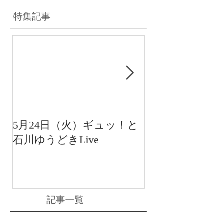
特集記事
5月24日（火）ギュッ！と
12月22日（水
石川ゆうどきLive
送 15:42〜
川ゆうどきLiv
記事一覧