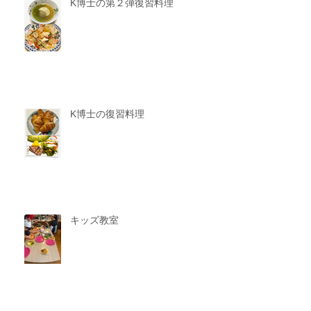
K博士の第２弾復習料理
K博士の復習料理
キッズ教室