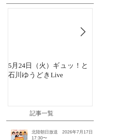
5月24日（火）ギュッ！と
12月22日（水
石川ゆうどきLive
送 15:42〜
川ゆうどきLiv
記事一覧
北陸朝日放送 2026年7月17日
17:30〜