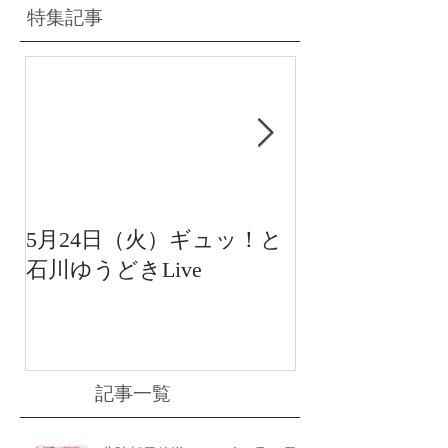
特集記事
5月24日（火）ギュッ！と
12月22日（水
石川ゆうどきLive
送 15:42〜
川ゆうどきLiv
記事一覧