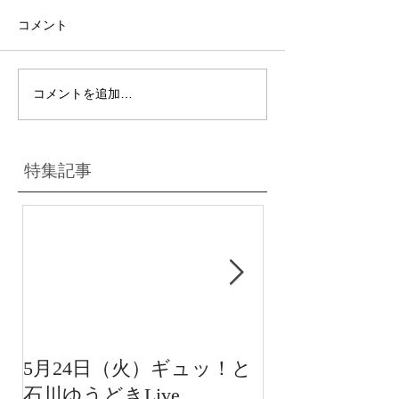
コメント
コメントを追加…
特集記事
5月24日（火）ギュッ！と
12月22日（水
石川ゆうどきLive
送 15:42〜