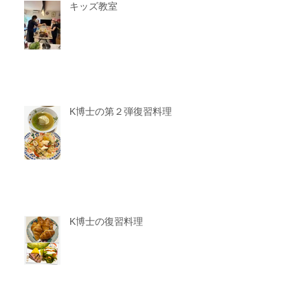
キッズ教室
K博士の第２弾復習料理
K博士の復習料理