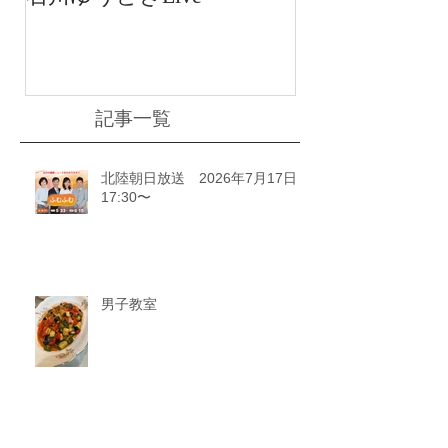
川ゆうどきLiv
記事一覧
北陸朝日放送 2026年7月17日
17:30〜
男子教室