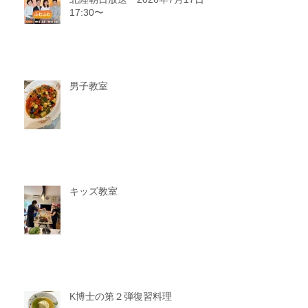
17:30〜
男子教室
キッズ教室
K博士の第２弾復習料理