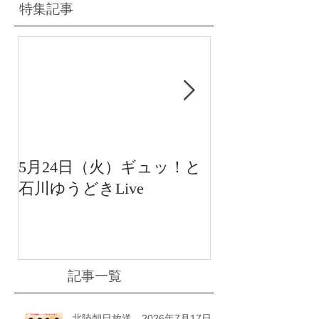
特集記事
5月24日（火）ギュッ！と
12月22日（水
石川ゆうどきLive
送 15:42〜
川ゆうどきLiv
記事一覧
北陸朝日放送 2026年7月17日