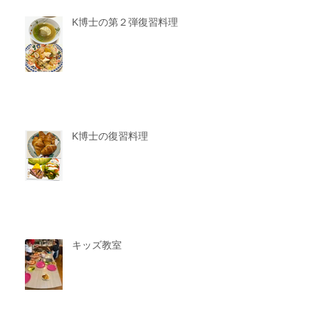
K博士の第２弾復習料理
K博士の復習料理
キッズ教室