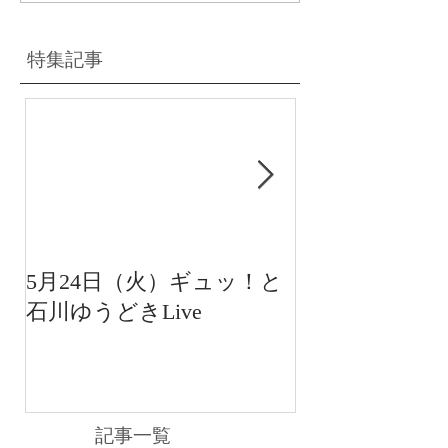
特集記事
5月24日（火）ギュッ！と
12月22日（水
石川ゆうどきLive
送 15:42〜
川ゆうどきLiv
記事一覧