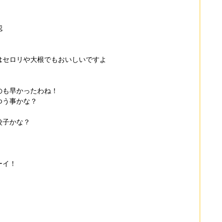
認
はセロリや大根でもおいしいですよ
のも早かったわね！
ゆう事かな？
餃子かな？
ーイ！