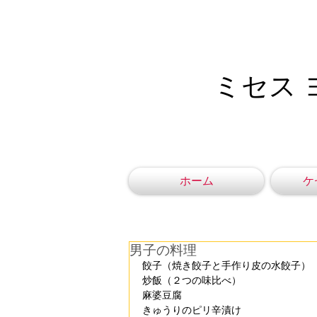
ミセス 
ホーム
ケ
男子の料理
餃子（焼き餃子と手作り皮の水餃子）
炒飯（２つの味比べ）
麻婆豆腐
きゅうりのピリ辛漬け