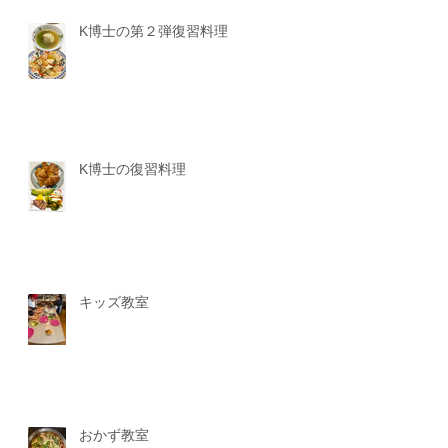
K博士の第２弾復習料理
K博士の復習料理
キッズ教室
おかず教室