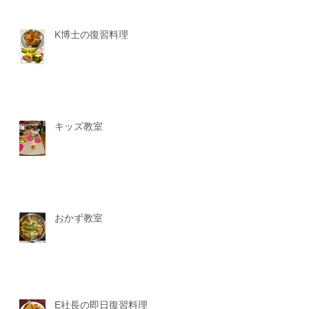
K博士の復習料理
キッズ教室
おかず教室
E社長の即日復習料理