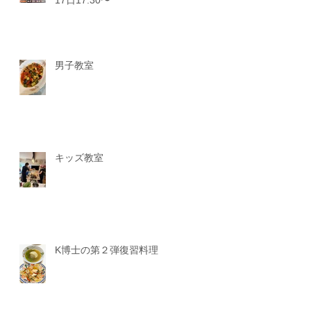
男子教室
キッズ教室
K博士の第２弾復習料理