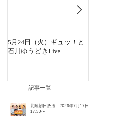
5月24日（火）ギュッ！と
12月22日（水
石川ゆうどきLive
送 15:42〜
川ゆうどきLiv
記事一覧
北陸朝日放送 2026年7月17日
17:30〜