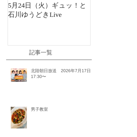
5月24日（火）ギュッ！と
12月22日（水
石川ゆうどきLive
送 15:42〜
川ゆうどきLiv
記事一覧
北陸朝日放送 2026年7月17日
17:30〜
男子教室