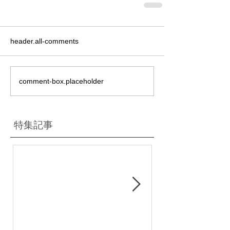
header.all-comments
comment-box.placeholder
特集記事