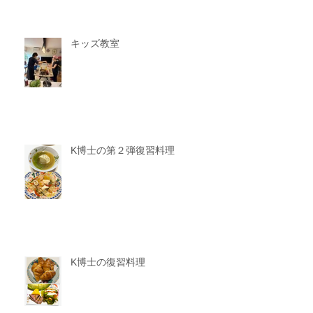
キッズ教室
K博士の第２弾復習料理
K博士の復習料理