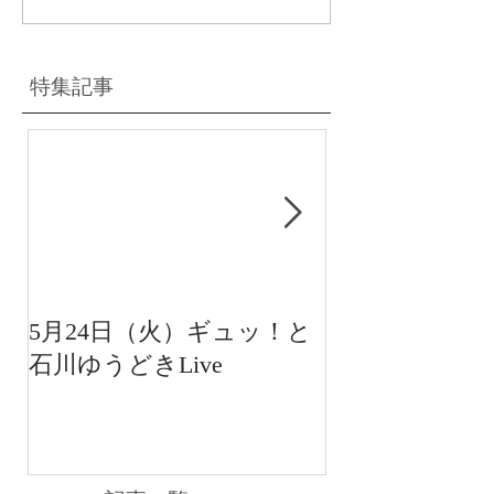
特集記事
5月24日（火）ギュッ！と
12月22日（水
石川ゆうどきLive
送 15:42〜
川ゆうどきLiv