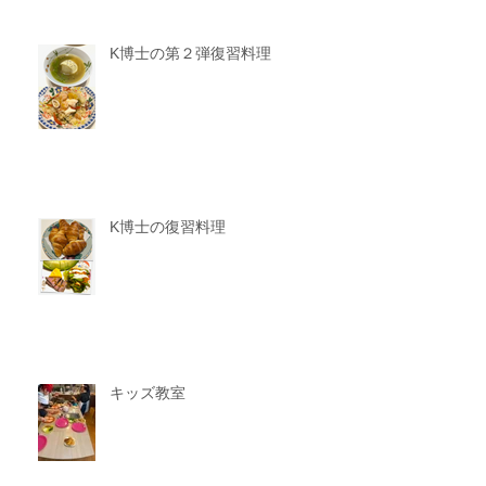
K博士の第２弾復習料理
K博士の復習料理
キッズ教室