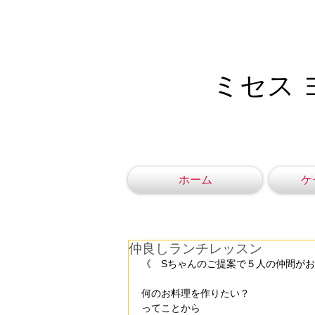
ミセス 
ホーム
ケ
仲良しランチレッスン
《　Sちゃんのご提案で５人の仲間が
何のお料理を作りたい？
ってことから　