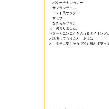
　バターチキンカレー
　サフランライス
　インド風サラダ
　サモサ
　なめらかプリン
と、決まりました。
バターとニンニクを入れるタイミング
と説明してもうふふ　あはは
と、本当に楽しそうで私も思わず笑っ