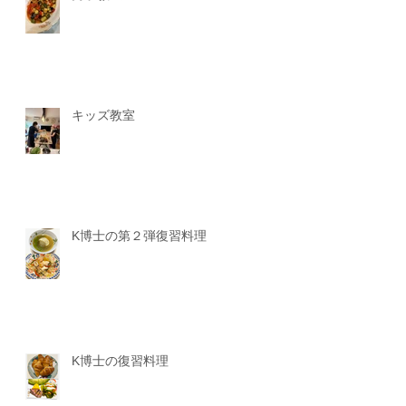
キッズ教室
K博士の第２弾復習料理
K博士の復習料理