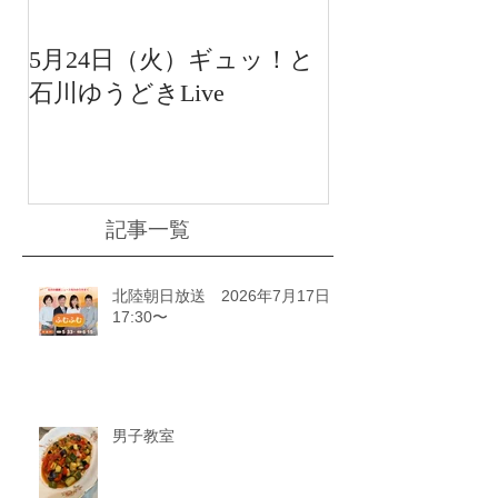
5月24日（火）ギュッ！と
12月22日（水
石川ゆうどきLive
送 15:42〜
川ゆうどきLiv
記事一覧
北陸朝日放送 2026年7月17日
17:30〜
男子教室