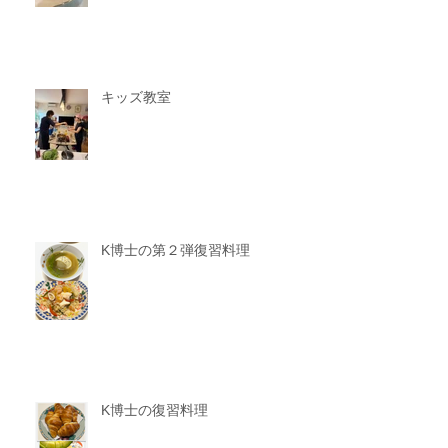
キッズ教室
K博士の第２弾復習料理
K博士の復習料理