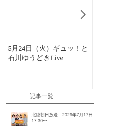
5月24日（火）ギュッ！と
12月22日（水
石川ゆうどきLive
送 15:42〜
川ゆうどきLiv
記事一覧
北陸朝日放送 2026年7月17日
17:30〜