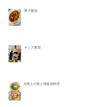
男子教室
キッズ教室
K博士の第２弾復習料理