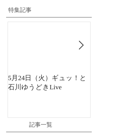
特集記事
5月24日（火）ギュッ！と
12月22日（水
石川ゆうどきLive
送 15:42〜
川ゆうどきLiv
記事一覧