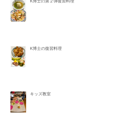
K博士の第２弾復習料理
K博士の復習料理
キッズ教室