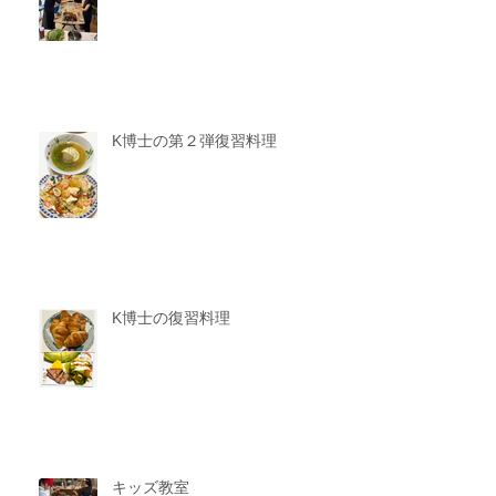
K博士の第２弾復習料理
K博士の復習料理
キッズ教室