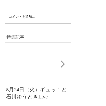
コメントを追加…
特集記事
5月24日（火）ギュッ！と
12月22日（水
石川ゆうどきLive
送 15:42〜
川ゆうどきLiv