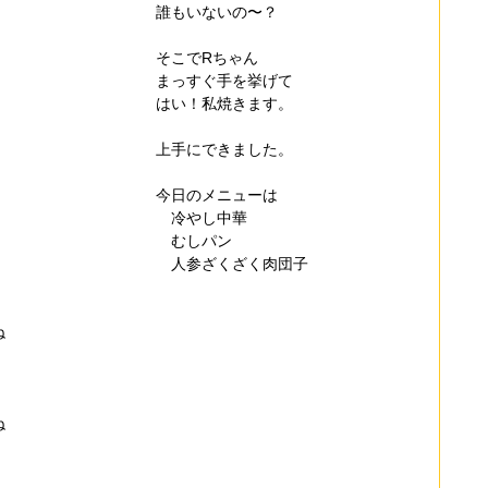
誰もいないの〜？
そこでRちゃん
まっすぐ手を挙げて
はい！私焼きます。
上手にできました。
今日のメニューは
　冷やし中華
　むしパン
　人参ざくざく肉団子
ね
ね