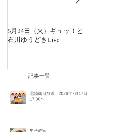
5月24日（火）ギュッ！と
12月22日（水
石川ゆうどきLive
送 15:42〜
川ゆうどきLiv
記事一覧
北陸朝日放送 2026年7月17日
17:30〜
男子教室