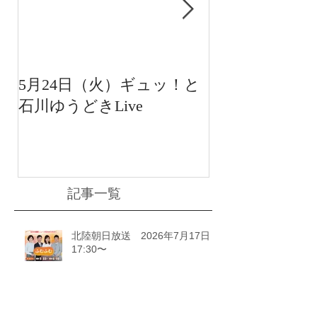
5月24日（火）ギュッ！と
12月22日（水
石川ゆうどきLive
送 15:42〜
川ゆうどきLiv
記事一覧
北陸朝日放送 2026年7月17日
17:30〜