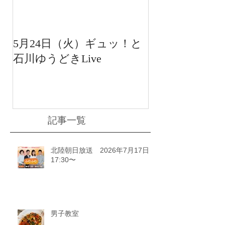
5月24日（火）ギュッ！と
12月22日（水
石川ゆうどきLive
送 15:42〜
川ゆうどきLiv
記事一覧
北陸朝日放送 2026年7月17日
17:30〜
男子教室