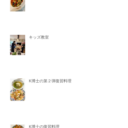
キッズ教室
K博士の第２弾復習料理
K博士の復習料理