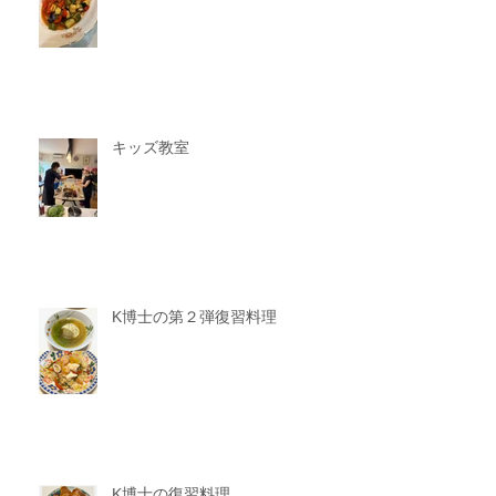
キッズ教室
K博士の第２弾復習料理
K博士の復習料理