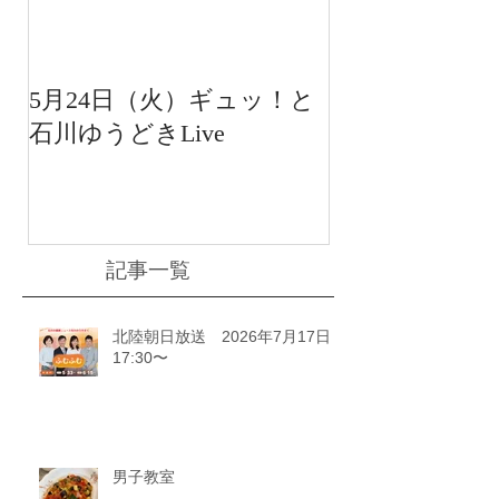
5月24日（火）ギュッ！と
12月22日（水
石川ゆうどきLive
送 15:42〜
川ゆうどきLiv
記事一覧
北陸朝日放送 2026年7月17日
17:30〜
男子教室