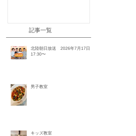
川ゆうどきLiv
記事一覧
北陸朝日放送 2026年7月17日
17:30〜
男子教室
キッズ教室