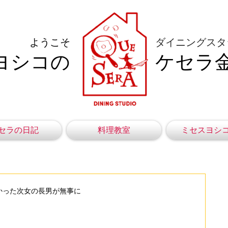
ようこそ
ダイニングスタ
ヨシコの
ケセラ
セラの日記
料理教室
ミセスヨシ
かった次女の長男が無事に
。