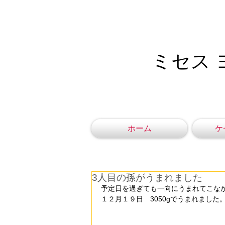
ミセス 
ホーム
ケ
3人目の孫がうまれました
予定日を過ぎても一向にうまれてこな
１２月１９日　3050gでうまれました