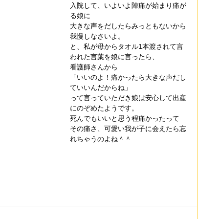
入院して、いよいよ陣痛が始まり痛が
る娘に
大きな声をだしたらみっともないから
我慢しなさいよ。
と、私が母からタオル1本渡されて言
われた言葉を娘に言ったら、
看護師さんから
「いいのよ！痛かったら大きな声だし
ていいんだからね」
って言っていただき娘は安心して出産
にのぞめたようです。
死んでもいいと思う程痛かったって
その痛さ、可愛い我が子に会えたら忘
れちゃうのよね＾＾