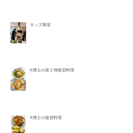
キッズ教室
K博士の第２弾復習料理
K博士の復習料理