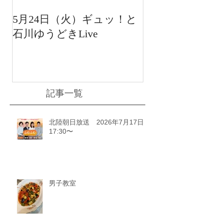
5月24日（火）ギュッ！と
12月22日（水
石川ゆうどきLive
送 15:42〜
川ゆうどきLiv
記事一覧
北陸朝日放送 2026年7月17日
17:30〜
男子教室