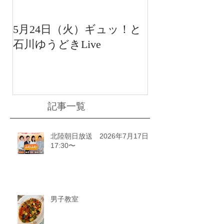
5月24日（火）ギュッ！と
12月22日（水
石川ゆうどきLive
送 15:42〜
川ゆうどきLiv
記事一覧
北陸朝日放送 2026年7月17日
17:30〜
男子教室