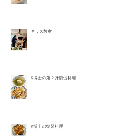
キッズ教室
K博士の第２弾復習料理
K博士の復習料理