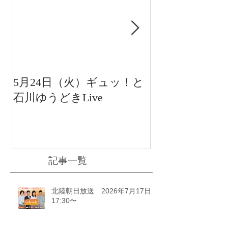
5月24日（火）ギュッ！と
12月22日（水
石川ゆうどきLive
送 15:42〜
川ゆうどきLiv
記事一覧
北陸朝日放送 2026年7月17日
17:30〜