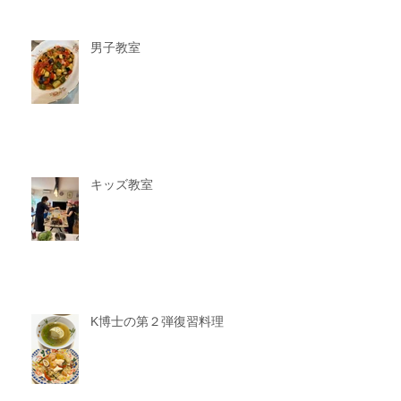
男子教室
キッズ教室
K博士の第２弾復習料理