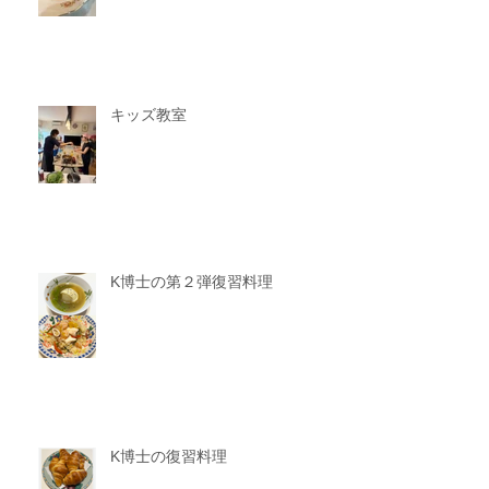
キッズ教室
K博士の第２弾復習料理
K博士の復習料理