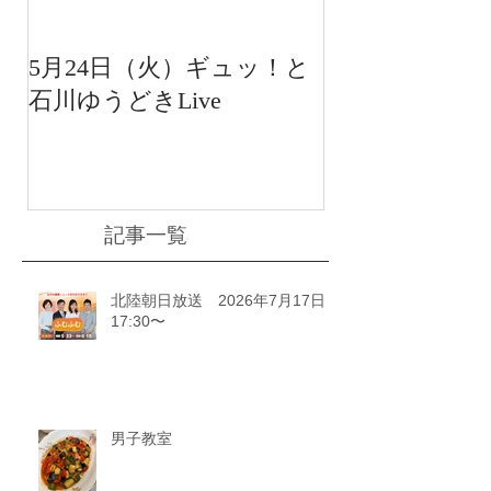
5月24日（火）ギュッ！と
12月22日（水
石川ゆうどきLive
送 15:42〜
川ゆうどきLiv
記事一覧
北陸朝日放送 2026年7月17日
17:30〜
男子教室