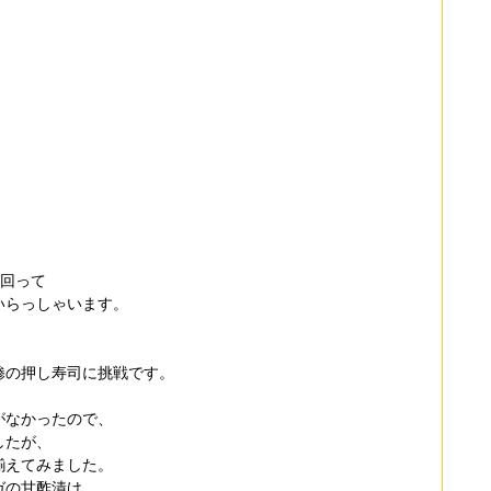
。
び回って
いらっしゃいます。
鯵の押し寿司に挑戦です。
がなかったので、
したが、
揃えてみました。
ガの甘酢漬け。