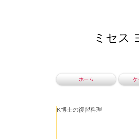
ミセス 
ホーム
ケ
K博士の復習料理