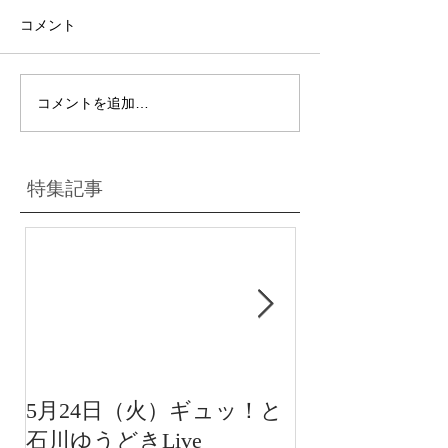
コメント
コメントを追加…
特集記事
5月24日（火）ギュッ！と
12月22日（水
石川ゆうどきLive
送 15:42〜