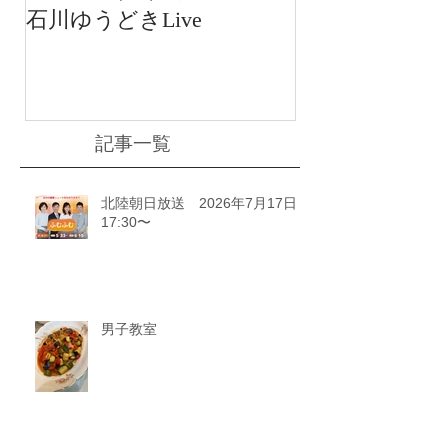
石川ゆうどきLive
送 15:42〜
川ゆうどきLiv
記事一覧
北陸朝日放送 2026年7月17日
17:30〜
男子教室