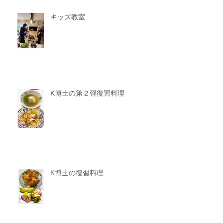
キッズ教室
K博士の第２弾復習料理
K博士の復習料理