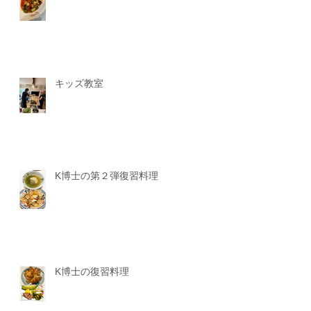
キッズ教室
K博士の第２弾復習料理
K博士の復習料理