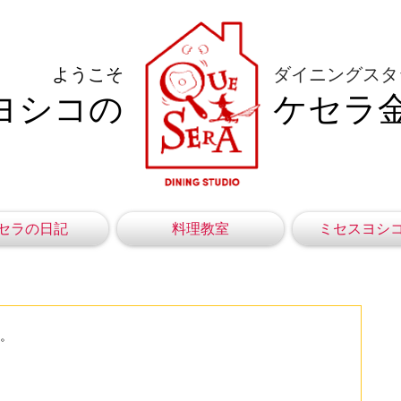
ようこそ
ダイニングスタ
ヨシコの
ケセラ
セラの日記
料理教室
ミセスヨシ
す。