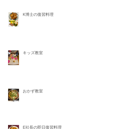
K博士の復習料理
キッズ教室
おかず教室
E社長の即日復習料理