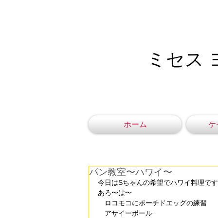
ミセス 
ホーム
ケ
パン教室〜ハワイ〜
今日はSちゃんの希望でハワイ料理で
あろ〜は〜
　ロコモコにポーチドエッグの練習
　アサイーボール