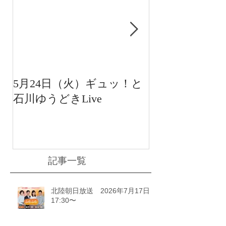
5月24日（火）ギュッ！と
12月22日（水
石川ゆうどきLive
送 15:42〜
川ゆうどきLiv
記事一覧
北陸朝日放送 2026年7月17日
17:30〜