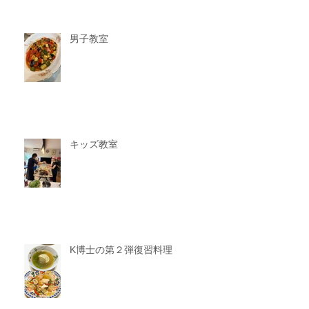
男子教室
キッズ教室
K博士の第２弾復習料理