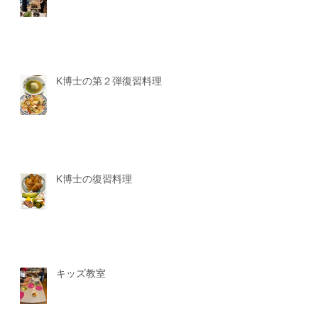
K博士の第２弾復習料理
K博士の復習料理
キッズ教室